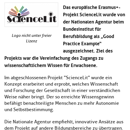
Kl
Material
u
de
Das europäische Erasmus+-
si
di
Se
Projekt ScienceLit wurde von
hi
Un
Do
der Nationalen Agentur beim
Podcast
u
de
an
di
Se
Bundesinstitut für
Un
Wi
Berufsbildung als „Good
Logo nicht unter freier
Kl
Community
de
an
Lizenz
Practice Example“
si
Se
hi
ausgezeichnet. Ziel des
Ma
Kl
EULE Lernbereich
u
an
Projekts war die Vereinfachung des Zugangs zu
si
di
wissenschaftlichem Wissen für Erwachsene.
hi
Un
Kl
Über uns
u
de
si
di
Se
Im abgeschlossenen Projekt "ScienceLit" wurde ein
hi
Un
C
Konzept erarbeitet und erprobt, welches Wissenschaft
u
de
an
und Forschung der Gesellschaft in einer verständlichen
di
Se
Weise näher bringt. Der so erreichte Wissensgewinn
Un
EU
befähigt benachteiligte Menschen zu mehr Autonomie
de
Le
und Selbstbestimmung.
Se
an
Üb
Die Nationale Agentur empfiehlt, innovative Ansätze aus
un
dem Projekt auf andere Bildungsbereiche zu übertragen.
an