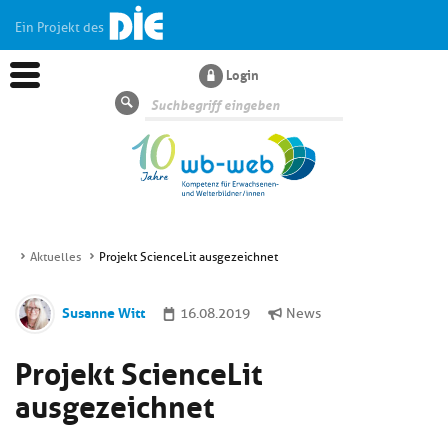
Ein Projekt des
Login
Suche
Aktuelles
Projekt ScienceLit ausgezeichnet
Aktuelles
Susanne Witt
16.08.2019
News
Kl
Dossiers
Projekt ScienceLit
si
hi
ausgezeichnet
Kl
Wissen
u
si
di
hi
Un