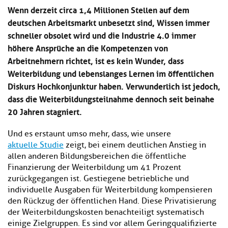
Kl
Material
u
de
Wenn derzeit circa 1,4 Millionen Stellen auf dem
si
di
Se
deutschen Arbeitsmarkt unbesetzt sind, Wissen immer
hi
Un
Do
schneller obsolet wird und die Industrie 4.0 immer
Podcast
u
de
an
höhere Ansprüche an die Kompetenzen von
di
Se
Un
Wi
Arbeitnehmern richtet, ist es kein Wunder, dass
Kl
Community
de
an
Weiterbildung und lebenslanges Lernen im öffentlichen
si
Se
Diskurs Hochkonjunktur haben. Verwunderlich ist jedoch,
hi
Ma
Kl
EULE Lernbereich
u
dass die Weiterbildungsteilnahme dennoch seit beinahe
an
si
di
20 Jahren stagniert.
hi
Un
Kl
Über uns
u
de
Und es erstaunt umso mehr, dass, wie unsere
si
di
Se
hi
aktuelle Studie
zeigt, bei einem deutlichen Anstieg in
Un
C
u
de
allen anderen Bildungsbereichen die öffentliche
an
di
Se
Finanzierung der Weiterbildung um 41 Prozent
Un
EU
zurückgegangen ist. Gestiegene betriebliche und
de
Le
individuelle Ausgaben für Weiterbildung kompensieren
Se
an
den Rückzug der öffentlichen Hand. Diese Privatisierung
Üb
der Weiterbildungskosten benachteiligt systematisch
un
einige Zielgruppen. Es sind vor allem Geringqualifizierte
an