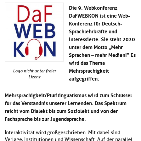
Kl
Material
u
de
Die 9. Webkonferenz
si
di
Se
DaFWEBKON ist eine Web-
hi
Un
Do
Konferenz für Deutsch-
Podcast
u
de
an
di
Se
Sprachlehrkräfte und
Un
Wi
Interessierte. Sie steht 2020
Kl
Community
de
an
unter dem Motto „Mehr
si
Se
hi
Sprachen – mehr Medien!“ Es
Ma
Kl
EULE Lernbereich
u
an
wird das Thema
si
di
Mehrsprachigkeit
hi
Logo nicht unter freier
Un
Kl
aufgegriffen:
Lizenz
Über uns
u
de
si
di
Se
hi
Un
C
Mehrsprachigkeit/Plurilingualismus wird zum Schlüssel
u
de
an
für das Verständnis unserer Lernenden. Das Spektrum
di
Se
Un
EU
reicht vom Dialekt bis zum Soziolekt und von der
de
Le
Fachsprache bis zur Jugendsprache.
Se
an
Üb
Interaktivität wird großgeschrieben. Mit dabei sind
un
Verlage, Institutionen und Wissenschaft. Auf der parallel
an