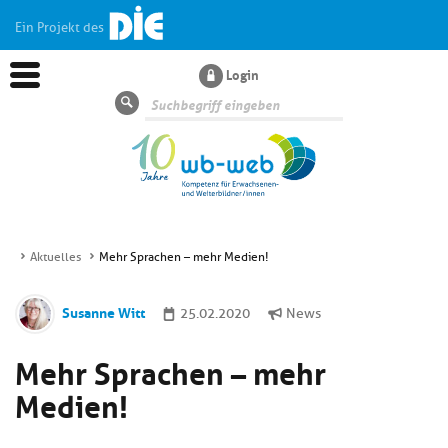
Ein Projekt des
Login
Suche
Aktuelles
Mehr Sprachen – mehr Medien!
Aktuelles
Susanne Witt
25.02.2020
News
Kl
Dossiers
Mehr Sprachen – mehr
si
hi
Medien!
Kl
Wissen
u
si
di
hi
Un