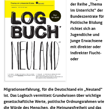
Kl
Material
der Reihe „Thema
u
de
si
di
Se
im Unterricht“ der
hi
Un
Do
Bundeszentrale für
Podcast
u
de
an
Politische Bildung
di
Se
Un
richtet sich an
Wi
Kl
Community
de
an
Jugendliche und
si
Se
junge Erwachsene
hi
Ma
Kl
mit direkter oder
EULE Lernbereich
u
an
si
di
indirekter Flucht-
hi
Un
oder
Kl
Über uns
u
de
si
di
Se
hi
Un
C
u
de
an
di
Se
Un
EU
Migrationserfahrung, für die Deutschland ein „Neuland“
de
Le
Se
an
ist. Das Logbuch vermittelt Grundwissen über wichtige
Üb
gesellschaftliche Werte, politische Ordnungsrahmen wie
un
die Würde des Menschen, die Meinungsfreiheit und das
an