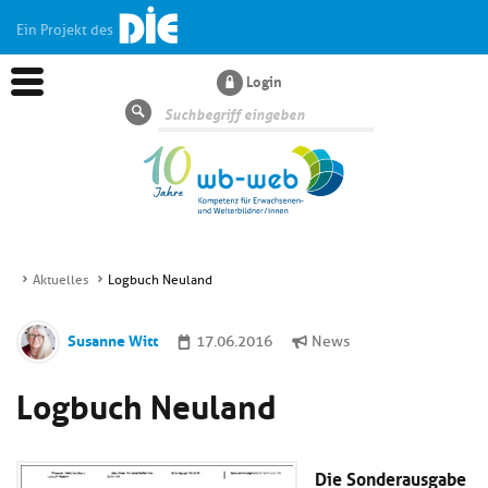
Ein Projekt des
Login
Suche
Aktuelles
Logbuch Neuland
Aktuelles
Susanne Witt
17.06.2016
News
Kl
Dossiers
Logbuch Neuland
si
hi
Kl
Wissen
u
si
di
Die Sonderausgabe
hi
Un