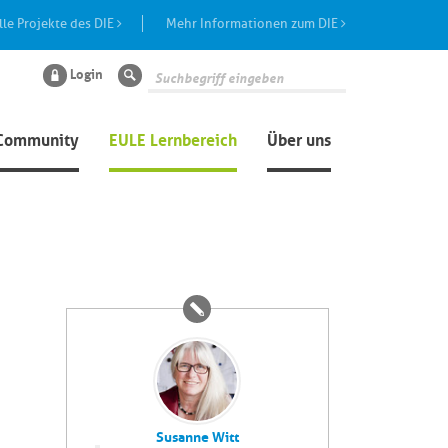
lle Projekte des DIE
Mehr Informationen zum DIE
Login
Suche
Community
EULE Lernbereich
Über uns
Susanne Witt