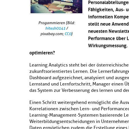
Personalabteilunge
Fähigkeiten, Aus- 
informellen Kompe
stellt neue Anwend
Progammieren (Bild:
hitesh0141
/
neuesten Newslette
pixabay.com;
CC0
)
Performance über L
Wirkungsmessung. W
optimieren?
Learning Analytics steht bei der österreichisch
zukunftsorientiertes Lernen. Die Lernerfahrun
Dashboard aufgezeichnet, analysiert und ausge
Lernstand und Lernfortschritt, Manager einen 
das System zur Verbesserung des lernen und d
Einen Schritt weitergehend ermöglicht die Aus
Korrelationen zwischen Lern- und Performance
Learning-Management-Systemen basierende Lear
Weiterbildungsentscheidungen in Unternehmen 
Daten ermöglichen zudem die Erstellung eines 