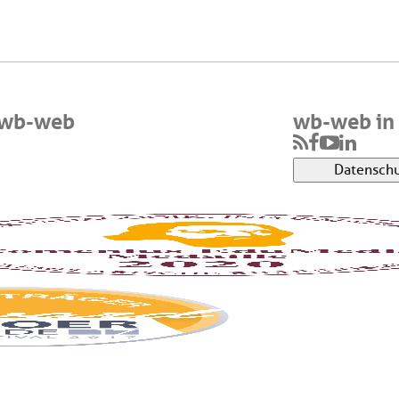
 wb-web
wb-web in 
Datenschu