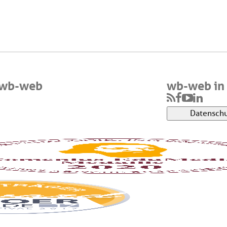
 wb-web
wb-web in 
Datenschu