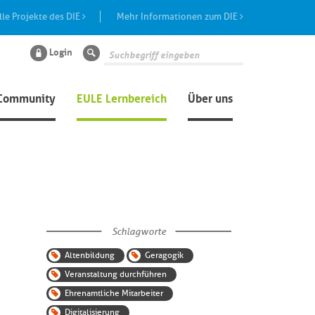
lle Projekte des DIE
Mehr Informationen zum DIE
Login
Suche
Community
EULE Lernbereich
Über uns
Schlagworte
Altenbildung
Geragogik
Veranstaltung durchführen
Ehrenamtliche Mitarbeiter
Digitalisierung