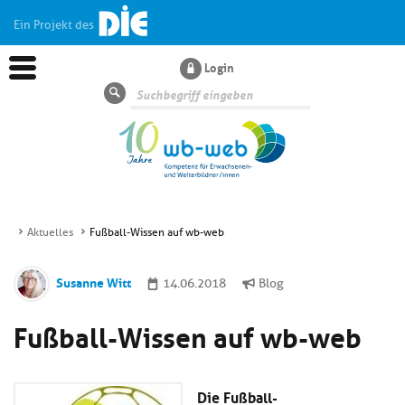
Ein Projekt des
Login
Suche
Aktuelles
Fußball-Wissen auf wb-web
Aktuelles
Susanne Witt
14.06.2018
Blog
Kl
Dossiers
Fußball-Wissen auf wb-web
si
hi
Kl
Wissen
u
si
di
Die Fußball-
hi
Un