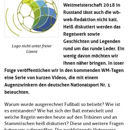
Kl
Material
Weltmeisterschaft 2018 in
u
de
si
di
Se
Russland lässt auch die wb-
hi
Un
Do
web-Redaktion nicht kalt.
Podcast
u
de
an
Heiß diskutiert werden das
di
Se
Un
Regelwerk sowie
Wi
Kl
Community
de
an
Geschichten und Legenden
si
Se
Logo nicht unter freier
rund um das runde Leder. Ein
hi
Ma
Lizenz
Kl
wenig davon möchten wir
EULE Lernbereich
u
an
si
di
Ihnen näher bringen. In loser
hi
Un
Folge veröffentlichen wir in den kommenden WM-Tagen
Kl
Über uns
u
de
eine Serie von kurzen Videos, die mit einem
si
di
Se
hi
Un
Augenzwinkern den deutschen Nationalsport Nr. 1
C
u
de
an
beleuchten.
di
Se
Un
EU
Warum wurde ausgerechnet Fußball so beliebt? Wie ist
de
Le
es entstanden? Wie hat sich der Ball entwickelt und
Se
an
welche Regeln werden heute auf den Tribünen und an
Üb
un
Stammtischen heiß diskutiert? Diese und weitere Fragen
an