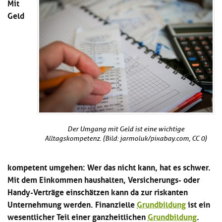
Mit
Kl
Material
u
de
Geld
si
di
Se
hi
Un
Do
Podcast
u
de
an
di
Se
Un
Wi
Kl
Community
de
an
si
Se
hi
Ma
Kl
EULE Lernbereich
u
an
si
di
hi
Un
Kl
Über uns
u
de
Der Umgang mit Geld ist eine wichtige
si
di
Se
Alltagskompetenz. (Bild: jarmoluk/pixabay.com, CC 0)
hi
Un
C
u
de
an
di
Se
kompetent umgehen: Wer das nicht kann, hat es schwer.
Un
EU
Mit dem Einkommen haushalten, Versicherungs- oder
de
Le
Handy-Verträge einschätzen kann da zur riskanten
Se
an
Üb
Unternehmung werden. Finanzielle
Grundbildung
ist ein
un
wesentlicher Teil einer ganzheitlichen
Grundbildung
.
an