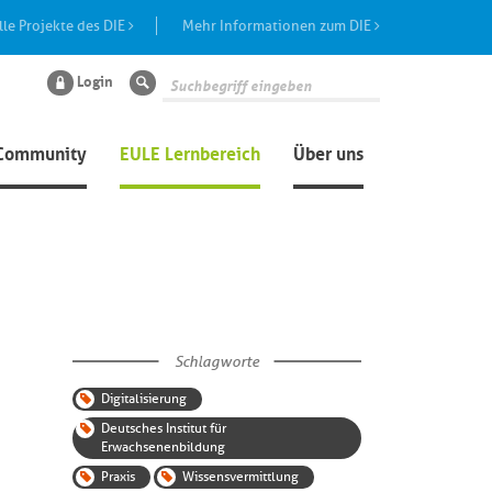
lle Projekte des DIE
Mehr Informationen zum DIE
Login
Suche
Community
EULE Lernbereich
Über uns
Schlagworte
Digitalisierung
Deutsches Institut für
Erwachsenenbildung
Praxis
Wissensvermittlung