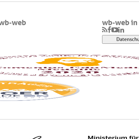
 wb-web
wb-web in 
Datenschu