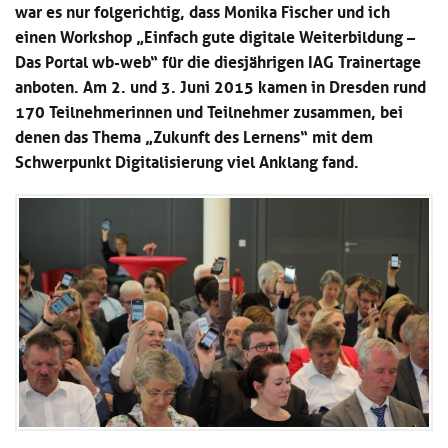
war es nur folgerichtig, dass Monika Fischer und ich
Kl
Material
u
de
si
einen Workshop „Einfach gute digitale Weiterbildung –
di
Se
hi
Un
Do
Das Portal wb-web“ für die diesjährigen IAG Trainertage
Podcast
u
de
an
anboten. Am 2. und 3. Juni 2015 kamen in Dresden rund
di
Se
170 Teilnehmerinnen und Teilnehmer zusammen, bei
Un
Wi
Kl
Community
de
denen das Thema „Zukunft des Lernens“ mit dem
an
si
Se
Schwerpunkt Digitalisierung viel Anklang fand.
hi
Ma
Kl
EULE Lernbereich
u
an
si
di
hi
Un
Kl
Über uns
u
de
si
di
Se
hi
Un
C
u
de
an
di
Se
Un
EU
de
Le
Se
an
Üb
un
an