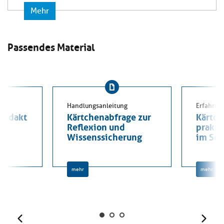
Mehr
Passendes Material
Handlungsanleitung
Erfahrun
didakt
Kärtchenabfrage zur
Kärtch
Reflexion und
prakti
Wissenssicherung
im Se
mehr
mehr
Zurück
Weit