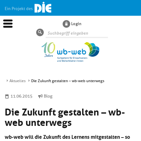
Ein Projekt des
Login
Suche
Aktuelles
Die Zukunft gestalten – wb-web unterwegs
Aktuelles
11.06.2015
Blog
Die Zukunft gestalten – wb-
Kl
Dossiers
si
web unterwegs
hi
Kl
Wissen
u
si
di
wb-web will die Zukunft des Lernens mitgestalten – so
hi
Un