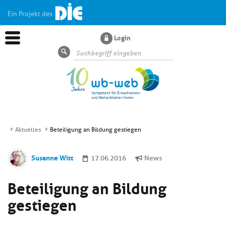
Ein Projekt des
Login
Suche
Aktuelles
Beteiligung an Bildung gestiegen
Aktuelles
Susanne Witt
17.06.2016
News
Kl
Dossiers
Beteiligung an Bildung
si
hi
gestiegen
Kl
Wissen
u
si
di
hi
Un