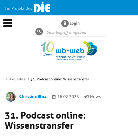
Ein Projekt des
Login
Suche
Aktuelles
31. Podcast online: Wissenstransfer
Aktuelles
Christina Bliss
18.02.2025
News
Kl
Dossiers
31. Podcast online:
si
hi
Wissenstransfer
Kl
Wissen
u
si
di
hi
Un