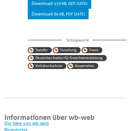
Download
139 KB, ODT DATEI
Download
86 KB, PDF DATEI
Schlagworte
Transfer
Forschung
Praxis
Deutsches Institut für Erwachsenenbildung
Volkshochschule
Kooperation
Informationen über wb-web
Die Idee von wb-web
Newsletter