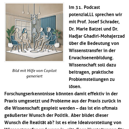
Kl
Material
u
de
Im 31. Podcast
si
di
Se
potenziaLLL sprechen wir
hi
Un
Do
mit Prof. Josef Schrader,
Podcast
u
de
an
di
Se
Dr. Marie Batzel und Dr.
Un
Wi
Hadjar Ghadiri-Mohajerzad
Kl
Community
de
an
über die Bedeutung von
si
Se
hi
Wissenstransfer in der
Ma
Kl
EULE Lernbereich
u
an
Erwachsenenbildung.
si
di
Wissenschaft soll dazu
hi
Un
Kl
beitragen, praktische
Über uns
u
Bild mit Hilfe von Copilot
de
si
generiert
di
Se
Problemstellungen zu
hi
Un
C
lösen.
u
de
an
Forschungserkenntnisse könnten damit effektiv in der
di
Se
Un
Praxis umgesetzt und Probleme aus der Praxis zurück in
EU
de
Le
die Wissenschaft gespielt werden – das ist ein oftmals
Se
an
geäußerter Wunsch der Politik. Aber bildet dieser
Üb
Wunsch die Realität ab? Ist es eine Idealvorstellung von
un
an