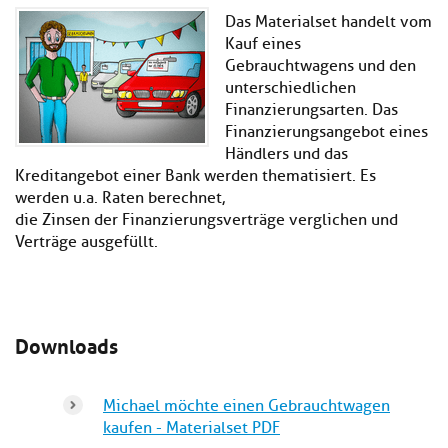
Kl
Material
u
de
Das Materialset handelt vom
si
di
Se
Kauf eines
hi
Un
Do
Gebrauchtwagens und den
Podcast
u
de
an
unterschiedlichen
di
Se
Finanzierungsarten. Das
Un
Wi
Kl
Community
de
Finanzierungsangebot eines
an
si
Se
Händlers und das
hi
Ma
Kreditangebot einer Bank werden thematisiert. Es
Kl
EULE Lernbereich
u
an
werden u.a. Raten berechnet,
si
di
die Zinsen der Finanzierungsverträge verglichen und
hi
Un
Verträge ausgefüllt.
Kl
Über uns
u
de
si
di
Se
hi
Un
C
u
de
an
di
Se
Downloads
Un
EU
de
Le
Se
an
Üb
Michael möchte einen Gebrauchtwagen
un
kaufen - Materialset PDF
an