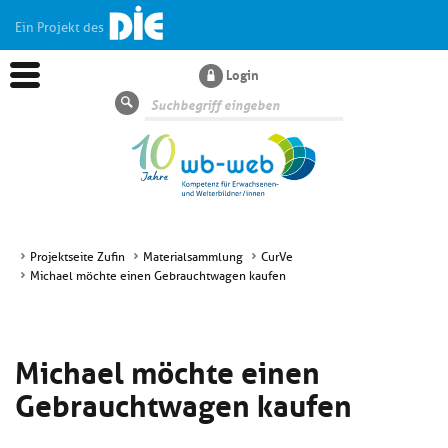
Ein Projekt des
Login
Suche
Projektseite Zufin
Materialsammlung
CurVe
Michael möchte einen Gebrauchtwagen kaufen
Aktuelles
Kl
Dossiers
Michael möchte einen
si
hi
Gebrauchtwagen kaufen
Kl
Wissen
u
si
di
hi
Un