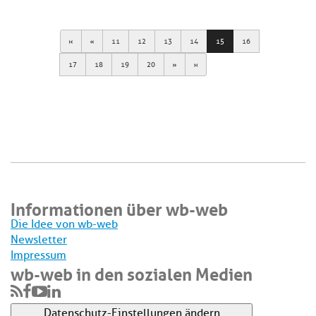
First
Previous
11
12
13
14
15
16
Next
Last
17
18
19
20
Informationen über wb-web
Die Idee von wb-web
Newsletter
Impressum
wb-web in den sozialen Medien
Datenschutz-Einstellungen ändern