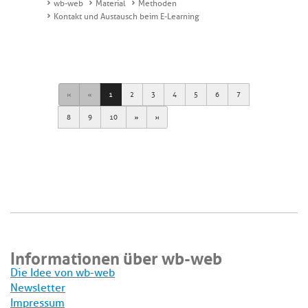
wb-web
Material
Methoden
Kontakt und Austausch beim E-Learning
First
Previous
1
2
3
4
5
6
7
Next
Last
8
9
10
Informationen über wb-web
Die Idee von wb-web
Newsletter
Impressum