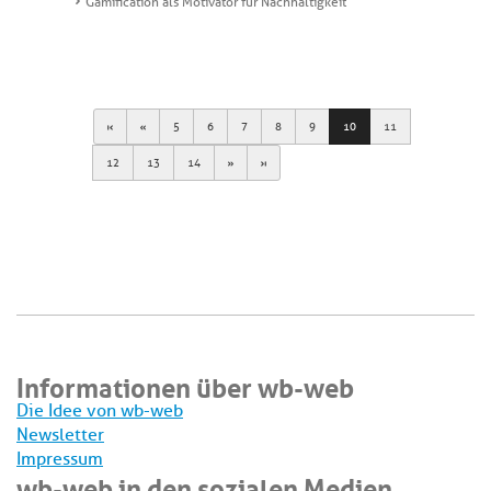
Gamification als Motivator für Nachhaltigkeit
First
Previous
5
6
7
8
9
10
11
Next
Last
12
13
14
Informationen über wb-web
Die Idee von wb-web
Newsletter
Impressum
wb-web in den sozialen Medien