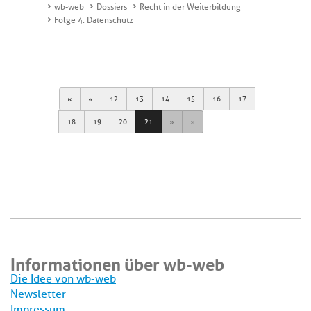
wb-web
Dossiers
Recht in der Weiterbildung
Folge 4: Datenschutz
First
Previous
12
13
14
15
16
17
Next
Last
18
19
20
21
Informationen über wb-web
Die Idee von wb-web
Newsletter
Impressum