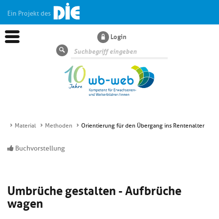
Ein Projekt des
Login
Suche
Material
Methoden
Orientierung für den Übergang ins Rentenalter
Aktuelles
Buchvorstellung
Kl
Dossiers
si
Umbrüche gestalten - Aufbrüche
hi
Kl
Wissen
u
wagen
si
di
hi
Un