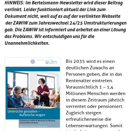
HINWEIS: Im Bertelsmann-Newsletter wird dieser Beitrag
Kl
Material
u
de
si
verlinkt. Leider funktioniert aktuell der Link zum
di
Se
hi
Un
Do
Dokument nicht, weil auf es auf der verlinkten Webseite
Podcast
u
de
an
der ZAWiW zum Jahreswechsel 24/25 Umstrukturierungen
di
Se
gab. Die ZAWiW ist informiert und arbeitet an einer Lösung
Un
Wi
des Problems. Wir entschuldigen uns für die
Kl
Community
de
an
Unannehmlichkeiten.
si
Se
hi
Ma
Kl
EULE Lernbereich
u
an
si
di
Bis 2035 wird es einen
hi
Un
deutlichen Zuwachs an
Kl
Über uns
u
de
Personen geben, die in das
si
di
Se
Rentenalter eintreten.
hi
Un
C
Voraussichtlich 1 – 1,4
u
de
an
Millionen Menschen werden
di
Se
in diesem Zeitraum jährlich
Un
EU
verrentet oder pensioniert.
de
Le
Se
Zugleich steigen
an
Üb
erfreulicherweise die
un
Lebenserwartungen. Somit
an