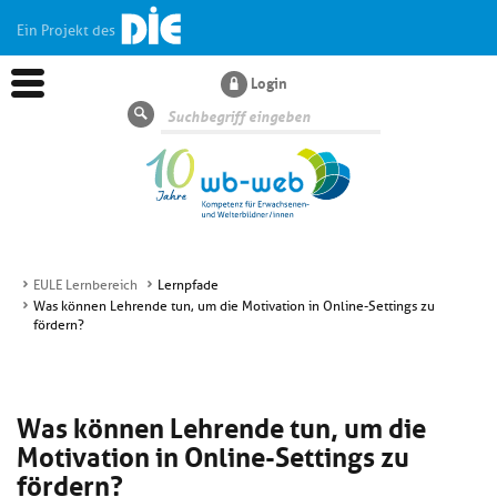
Ein Projekt des
Login
Suche
EULE Lernbereich
Lernpfade
Was können Lehrende tun, um die Motivation in Online-Settings zu
Aktuelles
fördern?
Kl
Dossiers
si
Was können Lehrende tun, um die
hi
Motivation in Online-Settings zu
Kl
Wissen
u
si
di
fördern?
hi
Un