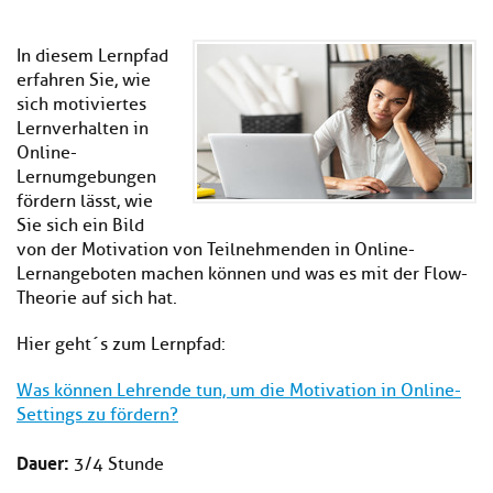
Kl
Material
u
de
si
di
Se
hi
In diesem Lernpfad
Un
Do
Podcast
u
de
erfahren Sie, wie
an
di
Se
sich motiviertes
Un
Wi
Lernverhalten in
Kl
Community
de
an
Online-
si
Se
Lernumgebungen
hi
Ma
fördern lässt, wie
Kl
EULE Lernbereich
u
an
Sie sich ein Bild
si
di
hi
von der Motivation von Teilnehmenden in Online-
Un
Kl
Über uns
u
de
Lernangeboten machen können und was es mit der Flow-
si
di
Se
Theorie auf sich hat.
hi
Un
C
u
de
an
Hier geht´s zum Lernpfad:
di
Se
Un
EU
Was können Lehrende tun, um die Motivation in Online-
de
Le
Settings zu fördern?
Se
an
Üb
Dauer:
3/4 Stunde
un
an