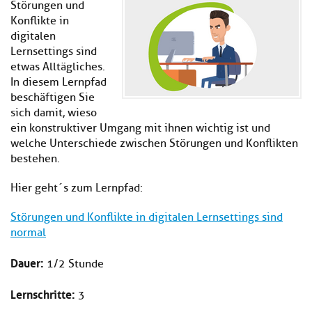
Störungen und
Kl
Material
u
de
Konflikte in
si
di
Se
hi
digitalen
Un
Do
Podcast
u
de
an
Lernsettings sind
di
Se
etwas Alltägliches.
Un
Wi
In diesem Lernpfad
Kl
Community
de
an
beschäftigen Sie
si
Se
sich damit, wieso
hi
Ma
ein konstruktiver Umgang mit ihnen wichtig ist und
Kl
EULE Lernbereich
u
an
welche Unterschiede zwischen Störungen und Konflikten
si
di
hi
Un
bestehen.
Kl
Über uns
u
de
si
di
Se
Hier geht´s zum Lernpfad:
hi
Un
C
u
de
an
Störungen und Konflikte in digitalen Lernsettings sind
di
Se
normal
Un
EU
de
Le
Dauer:
1/2 Stunde
Se
an
Üb
Lernschritte:
3
un
an