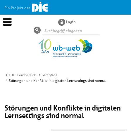
Ein Projekt des
Login
Suche
EULE Lernbereich
Lernpfade
Störungen und Konflikte in digitalen Lernsettings sind normal
Aktuelles
Kl
Dossiers
Störungen und Konflikte in digitalen
si
hi
Lernsettings sind normal
Kl
Wissen
u
si
di
hi
Un