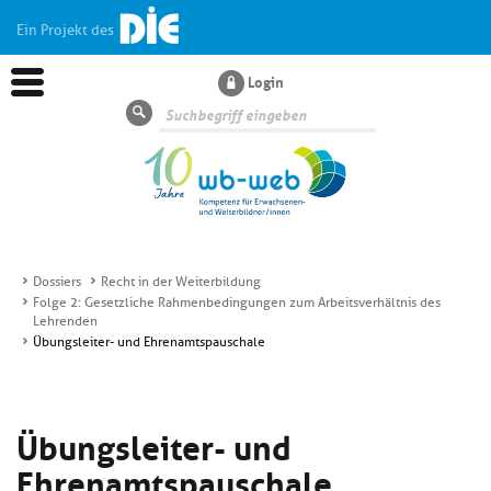
Ein Projekt des
Login
Suche
Dossiers
Recht in der Weiterbildung
Folge 2: Gesetzliche Rahmenbedingungen zum Arbeitsverhältnis des
Aktuelles
Lehrenden
Übungsleiter- und Ehrenamtspauschale
Kl
Dossiers
si
hi
Übungsleiter- und
Kl
Wissen
u
si
di
Ehrenamtspauschale
hi
Un