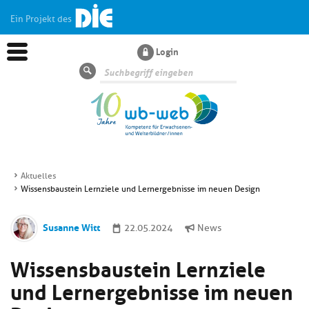
Ein Projekt des
Login
Suche
Aktuelles
Wissensbaustein Lernziele und Lernergebnisse im neuen Design
Aktuelles
Susanne Witt
22.05.2024
News
Kl
Dossiers
si
Wissensbaustein Lernziele
hi
Kl
Wissen
u
und Lernergebnisse im neuen
si
di
hi
Un