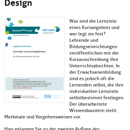
Design
Kl
Material
u
de
si
di
Se
hi
Un
Do
Podcast
u
de
Was sind die Lernziele
an
di
Se
eines Kursangebots und
Un
Wi
wer legt sie fest?
Kl
Community
de
an
Lehrende und
si
Se
Bildungseinrichtungen
hi
Ma
veröffentlichen mit der
Kl
EULE Lernbereich
u
an
Kursausschreibung ihre
si
di
hi
Unterrichtsabsichten. In
Un
Kl
Über uns
u
de
der Erwachsenenbildung
si
di
Se
sind es jedoch oft die
hi
Un
C
Lernenden selbst, die ihre
u
de
an
individuellen Lernziele
di
Se
selbstbestimmt festlegen.
Un
EU
Der überarbeitete
de
Le
Wissensbaustein stellt
Se
an
Merkmale und Vorgehensweisen vor.
Üb
un
an
Hier gelangen Sie zu der zweiten Auflage des