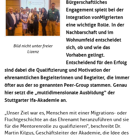
Bürgerschaftliches
Kl
Material
u
de
Engagement spielt bei der
si
di
Se
hi
Integration von Migrierten
Un
Do
Podcast
u
de
an
eine wichtige Rolle. In der
di
Se
Nachbarschaft und im
Un
Wi
Wohnumfeld entscheidet
Kl
Community
de
an
si
Se
sich, ob und wie das
Bild nicht unter freier
hi
Ma
Lizenz
Vorhaben gelingt.
Kl
EULE Lernbereich
u
an
Entscheidend für den Erfolg
si
di
hi
sind dabei die Qualifizierung und Motivation der
Un
Kl
Über uns
u
de
ehrenamtlichen Begleiterinnen und Begleiter, die immer
si
di
Se
öfter aus der so genannten Peer-Group stammen. Genau
hi
Un
C
hier setzt die „multidimensionale Ausbildung“ der
u
de
an
di
Se
Stuttgarter ifa-Akademie an.
Un
EU
de
Le
„Unser Ziel war es, Menschen mit einer Migrations- oder
Se
an
Fluchtgeschichte an das Ehrenamt heranzuführen und sie
Üb
für die Mentorenrolle zu qualifizieren“, beschreibt Dr.
un
Martin Kilgus, Geschäftsleiter der Akademie, die Idee des
an