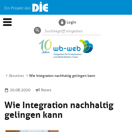
Ein Projekt des
Login
Suche
Aktuelles
Wie Integration nachhaltig gelingen kann
Aktuelles
20.08.2020
News
Wie Integration nachhaltig
Kl
Dossiers
si
gelingen kann
hi
Kl
Wissen
u
si
di
hi
Un