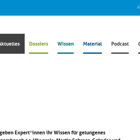
A
Aktuelles
Dossiers
Wissen
Material
Podcast
geben Expert*innen ihr Wissen für gelungenes
zember ab 11 Uhr preis. Martin Schroer, Gründer und