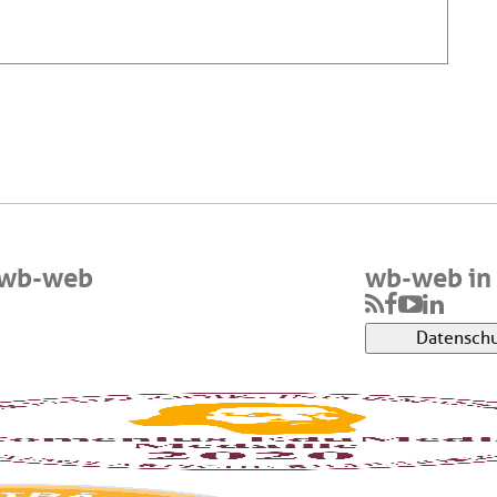
 wb-web
wb-web in 
Datenschu