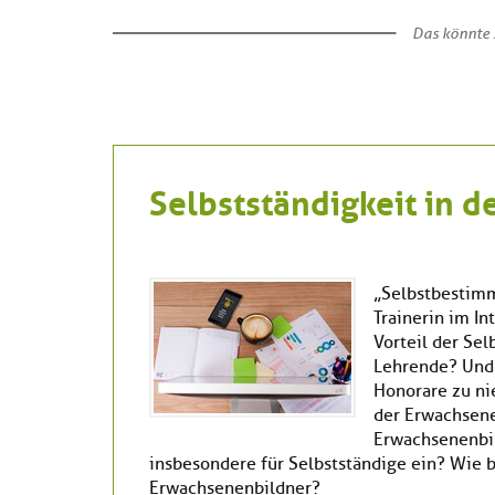
Das könnte S
Selbstständigkeit in 
„Selbstbestimm
Trainerin im I
Vorteil der Sel
Lehrende? Und 
Honorare zu ni
der Erwachsene
Erwachsenenbil
insbesondere für Selbstständige ein? Wie be
Erwachsenenbildner?