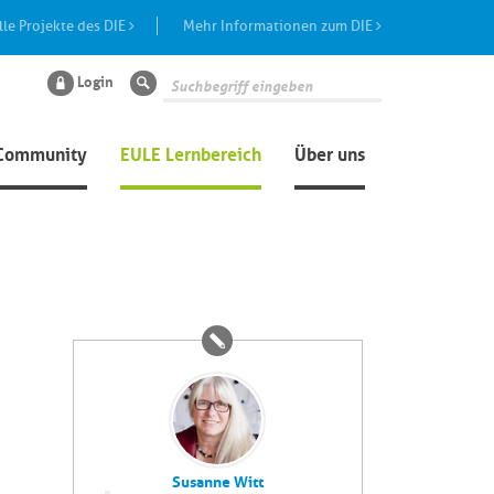
lle Projekte des DIE
Mehr Informationen zum DIE
Login
Suche
Community
EULE Lernbereich
Über uns
Susanne Witt