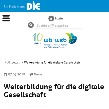
Ein Projekt des
Login
Suche
Aktuelles
Weiterbildung für die digitale Gesellschaft
Aktuelles
07.03.2019
News
Weiterbildung für die digitale
Kl
Dossiers
si
Gesellschaft
hi
Kl
Wissen
u
si
di
hi
Un