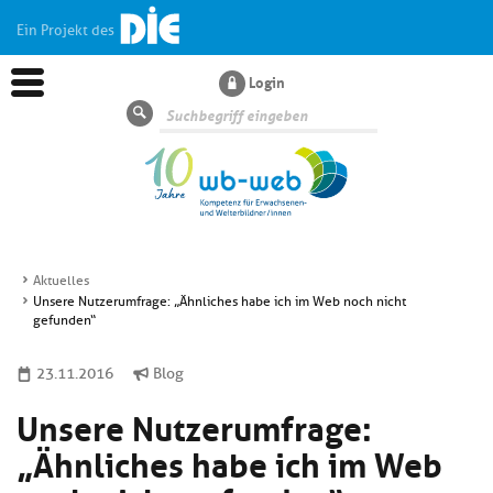
Ein Projekt des
Login
Suche
Aktuelles
Unsere Nutzerumfrage: „Ähnliches habe ich im Web noch nicht
Aktuelles
gefunden“
23.11.2016
Blog
Kl
Dossiers
si
Unsere Nutzerumfrage:
hi
Kl
Wissen
u
„Ähnliches habe ich im Web
si
di
hi
Un