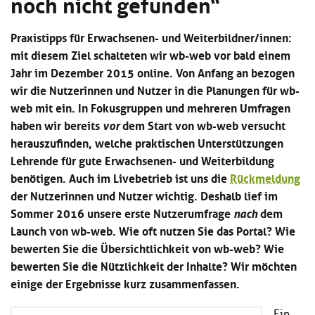
noch nicht gefunden“
Kl
Material
u
de
si
di
Se
Praxistipps für Erwachsenen- und Weiterbildner/innen:
hi
Un
Do
Podcast
u
de
an
mit diesem Ziel schalteten wir wb-web vor bald einem
di
Se
Jahr im Dezember 2015 online.
Von Anfang an bezogen
Un
Wi
wir die Nutzerinnen und Nutzer in die Planungen für wb-
Kl
Community
de
an
si
web mit ein.
In Fokusgruppen und mehreren Umfragen
Se
hi
Ma
haben wir bereits
dem Start von wb-web versucht
vor
Kl
EULE Lernbereich
u
an
herauszufinden, welche praktischen Unterstützungen
si
di
Lehrende für gute Erwachsenen- und Weiterbildung
hi
Un
Kl
Über uns
u
de
benötigen.
Auch im Livebetrieb ist uns die
Rückmeldung
si
di
Se
der Nutzerinnen und Nutzer wichtig. Deshalb lief im
hi
Un
C
Sommer 2016 unsere erste Nutzerumfrage
dem
nach
u
de
an
Launch von wb-web. Wie oft nutzen Sie das Portal? Wie
di
Se
Un
EU
bewerten Sie die Übersichtlichkeit von wb-web? Wie
de
Le
bewerten Sie die Nützlichkeit der Inhalte? Wir möchten
Se
an
einige der Ergebnisse kurz zusammenfassen.
Üb
un
an
Ein