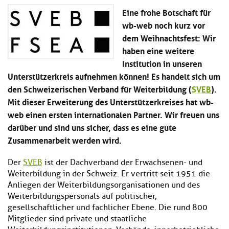
Kl
Material
u
de
Eine frohe Botschaft für
si
di
Se
wb-web noch kurz vor
hi
Un
Do
dem Weihnachtsfest: Wir
Podcast
u
de
an
di
Se
haben eine weitere
Un
Wi
Institution in unseren
Kl
Community
de
an
Unterstützerkreis aufnehmen können! Es handelt sich um
si
Se
hi
den Schweizerischen Verband für Weiterbildung (
SVEB
).
Ma
Kl
EULE Lernbereich
u
an
Mit dieser Erweiterung des Unterstützerkreises hat wb-
si
di
web einen ersten internationalen Partner. Wir freuen uns
hi
Un
Kl
darüber und sind uns sicher, dass es eine gute
Über uns
u
de
si
di
Se
Zusammenarbeit werden wird.
hi
Un
C
u
de
an
Der
SVEB
ist der Dachverband der Erwachsenen- und
di
Se
Weiterbildung in der Schweiz. Er vertritt seit 1951 die
Un
EU
Anliegen der Weiterbildungsorganisationen und des
de
Le
Weiterbildungspersonals auf politischer,
Se
an
Üb
gesellschaftlicher und fachlicher Ebene. Die rund 800
un
Mitglieder sind private und staatliche
an