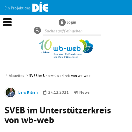
Ein Projekt des
Login
Suche
Aktuelles
SVEB im Unterstützerkreis von wb-web
Aktuelles
Lars Kilian
23.12.2021
News
Kl
Dossiers
SVEB im Unterstützerkreis
si
hi
von wb-web
Kl
Wissen
u
si
di
hi
Un