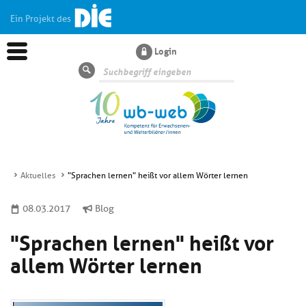
Ein Projekt des
Login
Suche
Aktuelles
"Sprachen lernen" heißt vor allem Wörter lernen
Aktuelles
08.03.2017
Blog
"Sprachen lernen" heißt vor
Kl
Dossiers
si
allem Wörter lernen
hi
Kl
Wissen
u
si
di
hi
Un