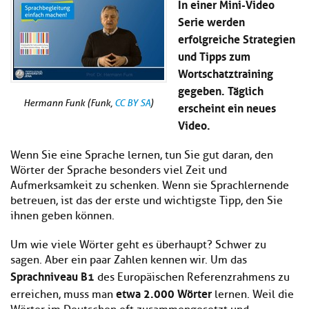
In einer Mini-Video
Kl
Material
u
de
Serie werden
si
di
Se
hi
erfolgreiche Strategien
Un
Do
Podcast
u
de
an
und Tipps zum
di
Se
Wortschatztraining
Un
Wi
gegeben. Täglich
Kl
Community
de
an
si
Se
Hermann Funk (Funk,
CC BY SA
)
erscheint ein neues
hi
Ma
Video.
Kl
EULE Lernbereich
u
an
si
di
Wenn Sie eine Sprache lernen, tun Sie gut daran, den
hi
Un
Kl
Über uns
u
Wörter der Sprache besonders viel Zeit und
de
si
di
Se
Aufmerksamkeit zu schenken. Wenn sie Sprachlernende
hi
Un
C
betreuen, ist das der erste und wichtigste Tipp, den Sie
u
de
an
ihnen geben können.
di
Se
Un
EU
Um wie viele Wörter geht es überhaupt? Schwer zu
de
Le
sagen. Aber ein paar Zahlen kennen wir. Um das
Se
an
Sprachniveau B1
des Europäischen Referenzrahmens zu
Üb
etwa 2.000 Wörter
un
erreichen, muss man
lernen. Weil die
an