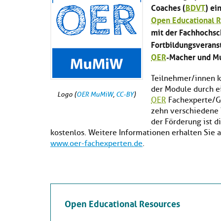
Coaches (
BDVT
) ei
Open Educational 
mit der Fachhochsc
Fortbildungsveranst
OER
-Macher und Mu
Teilnehmer/innen k
der Module durch ei
Logo (
OER MuMiW
,
CC-BY
)
OER
Fachexperte/G
zehn verschiedene 
der Förderung ist 
kostenlos. Weitere Informationen erhalten Sie 
www.oer-fachexperten.de
.
Open Educational Resources