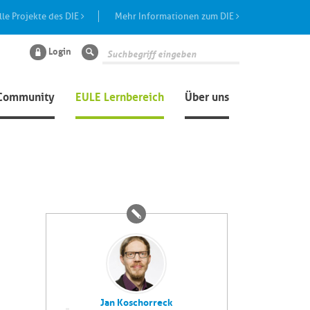
lle Projekte des DIE
Mehr Informationen zum DIE
Login
Suche
Community
EULE Lernbereich
Über uns
Jan Koschorreck