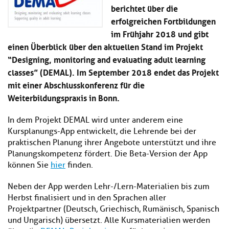
Kl
berichtet über die
Material
u
de
si
di
Se
erfolgreichen Fortbildungen
hi
Un
Do
im Frühjahr 2018 und gibt
Podcast
u
de
an
einen Überblick über den aktuellen Stand im Projekt
di
Se
Un
“Designing, monitoring and evaluating adult learning
Wi
Kl
Community
de
an
classes” (DEMAL). Im September 2018 endet das Projekt
si
Se
mit einer Abschlusskonferenz für die
hi
Ma
Kl
Weiterbildungspraxis in Bonn.
EULE Lernbereich
u
an
si
di
hi
Un
In dem Projekt DEMAL wird unter anderem eine
Kl
Über uns
u
de
Kursplanungs-App entwickelt, die Lehrende bei der
si
di
Se
praktischen Planung ihrer Angebote unterstützt und ihre
hi
Un
C
Planungskompetenz fördert. Die Beta-Version der App
u
de
an
können Sie
hier
finden.
di
Se
Un
EU
de
Neben der App werden Lehr-/Lern-Materialien bis zum
Le
Se
an
Herbst finalisiert und in den Sprachen aller
Üb
Projektpartner (Deutsch, Griechisch, Rumänisch, Spanisch
un
und Ungarisch) übersetzt. Alle Kursmaterialien werden
an