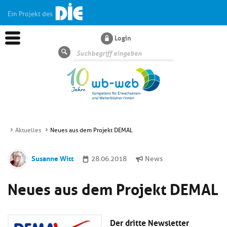
Ein Projekt des
Login
Suche
Aktuelles
Neues aus dem Projekt DEMAL
Aktuelles
Susanne Witt
28.06.2018
News
Kl
Dossiers
Neues aus dem Projekt DEMAL
si
hi
Kl
Wissen
u
si
di
Der dritte Newsletter
hi
Un