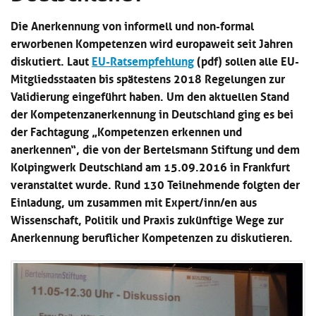
Kl
Material
u
de
si
Die Anerkennung von informell und non-formal
di
Se
hi
Un
Do
erworbenen Kompetenzen wird europaweit seit Jahren
Podcast
u
de
an
diskutiert. Laut
EU-Ratsempfehlung
(pdf) sollen alle EU-
di
Se
Mitgliedsstaaten bis spätestens 2018 Regelungen zur
Un
Wi
Kl
Community
de
Validierung eingeführt haben. Um den aktuellen Stand
an
si
Se
der Kompetenzanerkennung in Deutschland ging es bei
hi
Ma
der Fachtagung „Kompetenzen erkennen und
Kl
EULE Lernbereich
u
an
si
anerkennen“, die von der Bertelsmann Stiftung und dem
di
hi
Un
Kolpingwerk Deutschland am 15.09.2016 in Frankfurt
Kl
Über uns
u
de
veranstaltet wurde. Rund 130 Teilnehmende folgten der
si
di
Se
Einladung, um zusammen mit Expert/inn/en aus
hi
Un
C
u
de
Wissenschaft, Politik und Praxis zukünftige Wege zur
an
di
Se
Anerkennung beruflicher Kompetenzen zu diskutieren.
Un
EU
de
Le
Se
an
Üb
un
an