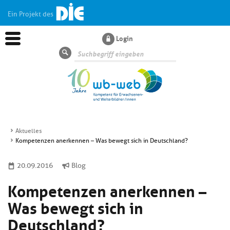
Ein Projekt des
Login
Suche
Aktuelles
Kompetenzen anerkennen – Was bewegt sich in Deutschland?
Aktuelles
20.09.2016
Blog
Kl
Dossiers
Kompetenzen anerkennen –
si
hi
Was bewegt sich in
Kl
Wissen
u
si
Deutschland?
di
hi
Un