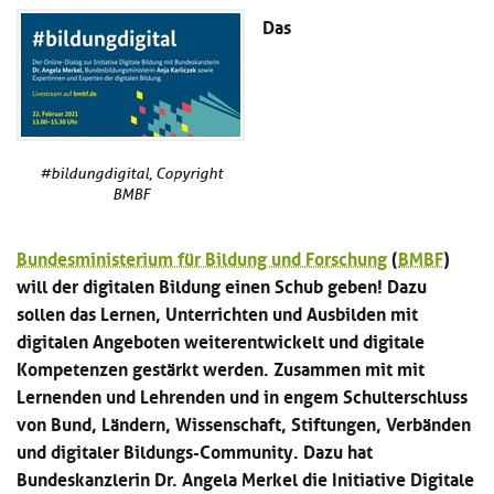
Kl
Material
u
de
Das
si
di
Se
hi
Un
Do
Podcast
u
de
an
di
Se
Un
Wi
Kl
Community
de
an
si
Se
#bildungdigital, Copyright
hi
Ma
BMBF
Kl
EULE Lernbereich
u
an
si
di
hi
Un
Bundesministerium für Bildung und Forschung
(
BMBF
)
Kl
Über uns
u
de
will der digitalen Bildung einen Schub geben! Dazu
si
di
Se
sollen das Lernen, Unterrichten und Ausbilden mit
hi
Un
C
u
digitalen Angeboten weiterentwickelt und digitale
de
an
di
Se
Kompetenzen gestärkt werden. Zusammen mit mit
Un
EU
Lernenden und Lehrenden und in engem Schulterschluss
de
Le
von Bund, Ländern, Wissenschaft, Stiftungen, Verbänden
Se
an
Üb
und digitaler Bildungs-Community. Dazu hat
un
Bundeskanzlerin Dr. Angela Merkel die Initiative Digitale
an