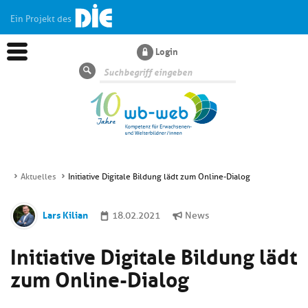
Ein Projekt des
Login
Suche
Aktuelles
Initiative Digitale Bildung lädt zum Online-Dialog
Aktuelles
Lars Kilian
18.02.2021
News
Kl
Dossiers
Initiative Digitale Bildung lädt
si
hi
zum Online-Dialog
Kl
Wissen
u
si
di
hi
Un