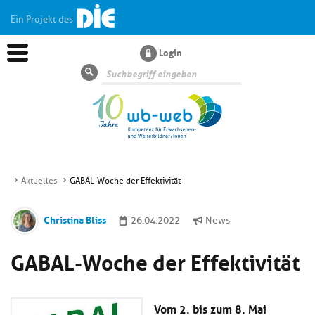
Ein Projekt des
Login
Suche
Aktuelles
GABAL-Woche der Effektivität
Aktuelles
Christina Bliss
26.04.2022
News
Kl
Dossiers
GABAL-Woche der Effektivität
si
hi
Kl
Wissen
u
si
di
Vom 2. bis zum 8. Mai
hi
Un