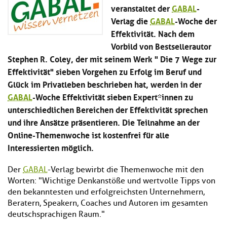
Kl
Material
veranstaltet der
GABAL
-
u
de
si
di
Se
Verlag die
GABAL
-Woche der
hi
Un
Do
Effektivität. Nach dem
Podcast
u
de
an
Vorbild von Bestsellerautor
di
Se
Un
Stephen R. Coley, der mit seinem Werk " Die 7 Wege zur
Wi
Kl
Community
de
an
Effektivität" sieben Vorgehen zu Erfolg im Beruf und
si
Se
Glück im Privatleben beschrieben hat, werden in der
hi
Ma
Kl
GABAL
-Woche Effektivität sieben Expert*innen zu
EULE Lernbereich
u
an
si
di
unterschiedlichen Bereichen der Effektivität sprechen
hi
Un
und ihre Ansätze präsentieren. Die Teilnahme an der
Kl
Über uns
u
de
Online-Themenwoche ist kostenfrei für alle
si
di
Se
hi
Un
Interessierten möglich.
C
u
de
an
di
Se
Der
GABAL
-Verlag bewirbt die Themenwoche mit den
Un
EU
Worten: "Wichtige Denkanstöße und wertvolle Tipps von
de
Le
den bekanntesten und erfolgreichsten Unternehmern,
Se
an
Beratern, Speakern, Coaches und Autoren im gesamten
Üb
deutschsprachigen Raum."
un
an