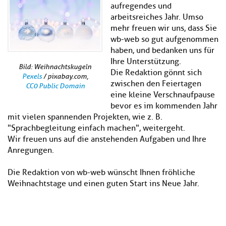
Kl
Material
aufregendes und
u
de
si
di
Se
arbeitsreiches Jahr. Umso
hi
Un
Do
mehr freuen wir uns, dass Sie
Podcast
u
de
an
wb-web so gut aufgenommen
di
Se
haben, und bedanken uns für
Un
Wi
Ihre Unterstützung.
Kl
Community
de
an
Bild: Weihnachtskugeln
Die Redaktion gönnt sich
si
Se
Pexels
/ pixabay.com,
zwischen den Feiertagen
hi
Ma
CC0 Public Domain
Kl
EULE Lernbereich
u
eine kleine Verschnaufpause
an
si
di
bevor es im kommenden Jahr
hi
Un
mit vielen spannenden Projekten, wie z. B.
Kl
Über uns
u
de
"Sprachbegleitung einfach machen", weitergeht.
si
di
Se
Wir freuen uns auf die anstehenden Aufgaben und Ihre
hi
Un
C
Anregungen.
u
de
an
di
Se
Die Redaktion von wb-web wünscht Ihnen fröhliche
Un
EU
Weihnachtstage und einen guten Start ins Neue Jahr.
de
Le
Se
an
Üb
un
an