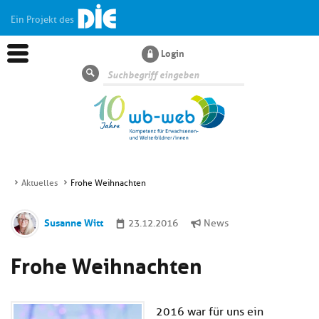
Ein Projekt des
Login
Suche
Aktuelles
Frohe Weihnachten
Aktuelles
Susanne Witt
23.12.2016
News
Kl
Dossiers
Frohe Weihnachten
si
hi
Kl
Wissen
u
si
di
2016 war für uns ein
hi
Un