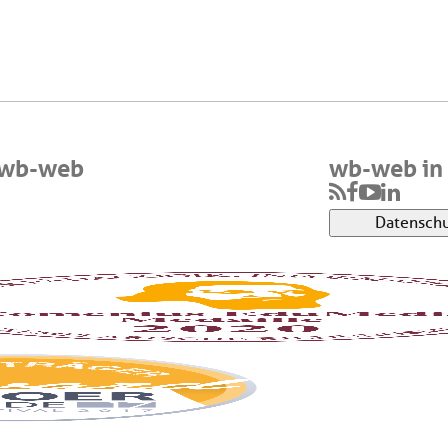
 wb-web
wb-web in 
Datenschu