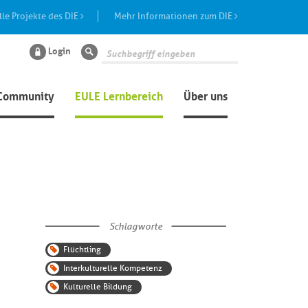
lle Projekte des DIE
Mehr Informationen zum DIE
Login
Suche
Community
EULE Lernbereich
Über uns
Schlagworte
Flüchtling
Interkulturelle Kompetenz
Kulturelle Bildung