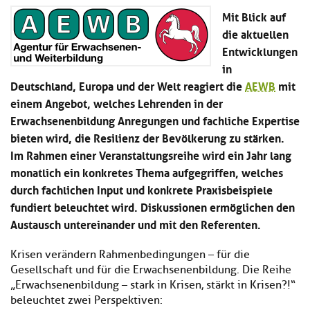
Kl
Material
u
de
Mit Blick auf
si
di
Se
die aktuellen
hi
Un
Do
Entwicklungen
Podcast
u
de
an
di
Se
in
Un
Wi
Deutschland, Europa und der Welt reagiert die
AEWB
mit
Kl
Community
de
an
einem Angebot, welches Lehrenden in der
si
Se
hi
Erwachsenenbildung Anregungen und fachliche Expertise
Ma
Kl
EULE Lernbereich
u
an
bieten wird, die Resilienz der Bevölkerung zu stärken.
si
di
Im Rahmen einer Veranstaltungsreihe wird ein Jahr lang
hi
Un
Kl
monatlich ein konkretes Thema aufgegriffen, welches
Über uns
u
de
si
di
Se
durch fachlichen Input und konkrete Praxisbeispiele
hi
Un
C
fundiert beleuchtet wird. Diskussionen ermöglichen den
u
de
an
Austausch untereinander und mit den Referenten.
di
Se
Un
EU
de
Le
Krisen verändern Rahmenbedingungen – für die
Se
an
Gesellschaft und für die Erwachsenenbildung. Die Reihe
Üb
„Erwachsenenbildung – stark in Krisen, stärkt in Krisen?!“
un
beleuchtet zwei Perspektiven:
an