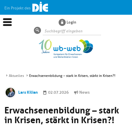
Ein Projekt des
Login
Suche
Aktuelles
Erwachsenenbildung – stark in Krisen, stärkt in Krisen?!
Aktuelles
Lars Kilian
02.07.2026
News
Kl
Dossiers
Erwachsenenbildung – stark
si
hi
in Krisen, stärkt in Krisen?!
Kl
Wissen
u
si
di
hi
Un