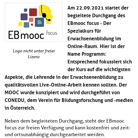
Kl
Material
u
de
Am 22.09.2021 startet der
si
di
Se
begleitete Durchgang des
hi
Un
Do
EBmooc focus - Der
Podcast
u
de
an
di
Se
Spezialkurs für
Un
Wi
Erwachsenenbildung im
Kl
Community
de
an
Online-Raum. Hier ist der
si
Se
Logo nicht unter freier
hi
Name Programm:
Ma
Lizenz
Kl
EULE Lernbereich
u
an
Entsprechend fokussiert sich
si
di
der Kurs auf die wichtigsten
hi
Un
Kl
Aspekte, die Lehrende in der Erwachsenenbildung zu
Über uns
u
de
si
di
Se
qualitätsvollen Live-Online-Arbeit kennen sollten. Der
hi
Un
C
MOOC wurde konzipiert und wird durchgeführt von
u
de
an
CONEDU, dem Verein für Bildungsforschung und -medien
di
Se
Un
in Österreich.
EU
de
Le
Se
an
Neben dem begleiteten Durchgang, steht der EBmooc
Üb
focus zur freien Verfügung und kann kostenfrei und zeit-
un
und ortsunabhängig durchgearbeitet werden.
an