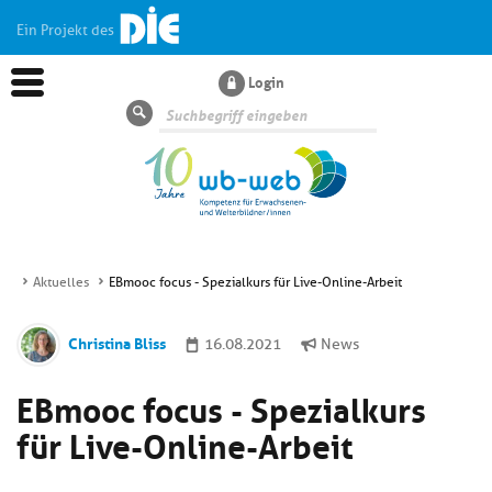
Ein Projekt des
Login
Suche
Aktuelles
EBmooc focus - Spezialkurs für Live-Online-Arbeit
Aktuelles
Christina Bliss
16.08.2021
News
Kl
Dossiers
EBmooc focus - Spezialkurs
si
hi
für Live-Online-Arbeit
Kl
Wissen
u
si
di
hi
Un