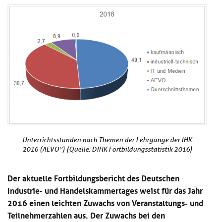
Kl
Material
u
de
si
di
Se
hi
Un
Do
Podcast
u
de
an
di
Se
Un
Wi
Kl
Community
de
an
si
Se
hi
Ma
Kl
EULE Lernbereich
u
an
si
di
hi
Un
Kl
Über uns
u
de
si
di
Se
Unterrichtsstunden nach Themen der Lehrgänge der IHK
hi
Un
C
2016 (AEVO*) (Quelle: DIHK Fortbildungsstatistik 2016)
u
de
an
di
Se
Un
EU
Der aktuelle Fortbildungsbericht des Deutschen
de
Le
Industrie- und Handelskammertages weist für das Jahr
Se
an
Üb
2016 einen leichten Zuwachs von Veranstaltungs- und
un
Teilnehmerzahlen aus. Der Zuwachs bei den
an