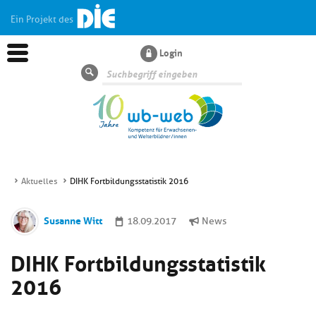
Ein Projekt des
Login
Suche
Aktuelles
DIHK Fortbildungsstatistik 2016
Aktuelles
Susanne Witt
18.09.2017
News
Kl
Dossiers
DIHK Fortbildungsstatistik
si
hi
2016
Kl
Wissen
u
si
di
hi
Un