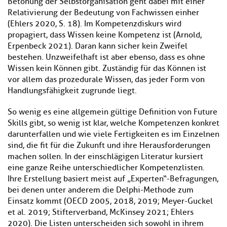
Betonung der Selbstorganisation geht dabei mit einer
Relativierung der Bedeutung von Fachwissen einher
(Ehlers 2020, S. 18). Im Kompetenzdiskurs wird
propagiert, dass Wissen keine Kompetenz ist (Arnold,
Erpenbeck 2021). Daran kann sicher kein Zweifel
bestehen. Unzweifelhaft ist aber ebenso, dass es ohne
Wissen kein Können gibt. Zuständig für das Können ist
vor allem das prozedurale Wissen, das jeder Form von
Handlungsfähigkeit zugrunde liegt.
So wenig es eine allgemein gültige Definition von Future
Skills gibt, so wenig ist klar, welche Kompetenzen konkret
darunterfallen und wie viele Fertigkeiten es im Einzelnen
sind, die fit für die Zukunft und ihre Herausforderungen
machen sollen. In der einschlägigen Literatur kursiert
eine ganze Reihe unterschiedlicher Kompetenzlisten.
Ihre Erstellung basiert meist auf „Experten“-Befragungen,
bei denen unter anderem die Delphi-Methode zum
Einsatz kommt (OECD 2005, 2018, 2019; Meyer-Guckel
et al. 2019; Stifterverband, McKinsey 2021; Ehlers
2020). Die Listen unterscheiden sich sowohl in ihrem