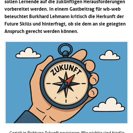
sollen Lernende auf die zukünftigen Herausforderungen
Kl
Material
u
de
vorbereitet werden. In einem Gastbeitrag für wb-web
si
di
Se
beleuchtet Burkhard Lehmann kritisch die Herkunft der
hi
Un
Do
Podcast
u
de
an
Future Skills und hinterfragt, ob sie dem an sie gelegten
di
Se
Anspruch gerecht werden können.
Un
Wi
Kl
Community
de
an
si
Se
hi
Ma
Kl
EULE Lernbereich
u
an
si
di
hi
Un
Kl
Über uns
u
de
si
di
Se
hi
Un
C
u
de
an
di
Se
Un
EU
de
Le
Se
an
Üb
un
an
Gezielt in Richtung Zukunft navigieren: Wie wichtig sind hierfür