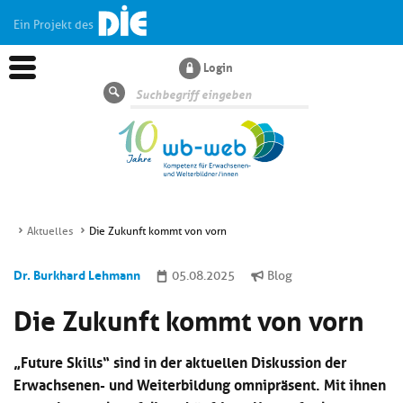
Ein Projekt des
Login
Suche
Aktuelles
Die Zukunft kommt von vorn
Aktuelles
Dr. Burkhard Lehmann
05.08.2025
Blog
Die Zukunft kommt von vorn
Kl
Dossiers
si
hi
„Future Skills“ sind in der aktuellen Diskussion der
Kl
Wissen
u
si
di
Erwachsenen- und Weiterbildung omnipräsent. Mit ihnen
hi
Un