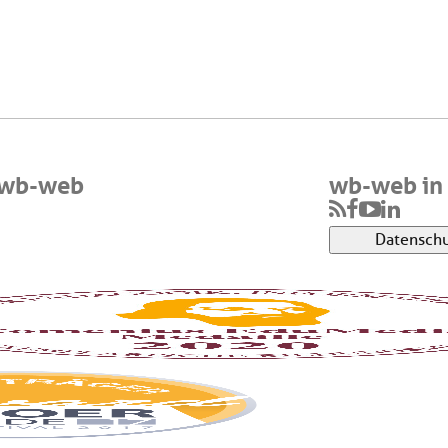
 wb-web
wb-web in 
Datenschu