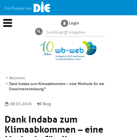
Ein Projekt des
Login
Suche
Aktuelles
Dank Indaba zum Klimaabkommen – eine Methode für die
Aktuelles
Erwachsenenbildung?
08.01.2016
Blog
Kl
Dossiers
si
Dank Indaba zum
hi
Kl
Wissen
u
Klimaabkommen – eine
si
di
hi
Un