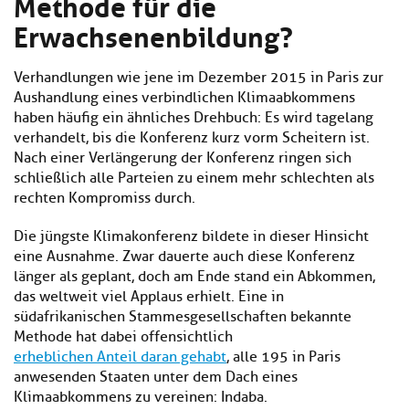
Methode für die
Kl
Material
u
de
Erwachsenenbildung?
si
di
Se
hi
Un
Do
Podcast
u
de
an
Verhandlungen wie jene im Dezember 2015 in Paris zur
di
Se
Aushandlung eines verbindlichen Klimaabkommens
Un
Wi
Kl
haben häufig ein ähnliches Drehbuch: Es wird tagelang
Community
de
an
si
Se
verhandelt, bis die Konferenz kurz vorm Scheitern ist.
hi
Ma
Nach einer Verlängerung der Konferenz ringen sich
Kl
EULE Lernbereich
u
an
schließlich alle Parteien zu einem mehr schlechten als
si
di
rechten Kompromiss durch.
hi
Un
Kl
Über uns
u
de
Die jüngste Klimakonferenz bildete in dieser Hinsicht
si
di
Se
eine Ausnahme. Zwar dauerte auch diese Konferenz
hi
Un
C
länger als geplant, doch am Ende stand ein Abkommen,
u
de
an
di
das weltweit viel Applaus erhielt. Eine in
Se
Un
EU
südafrikanischen Stammesgesellschaften bekannte
de
Le
Methode hat dabei offensichtlich
Se
an
erheblichen Anteil daran gehabt
, alle 195 in Paris
Üb
anwesenden Staaten unter dem Dach eines
un
Klimaabkommens zu vereinen: Indaba.
an