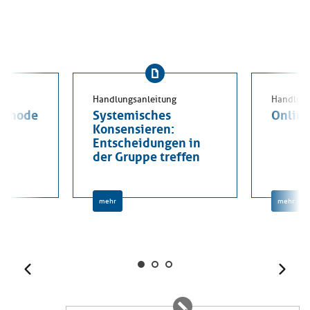
Handlungsanleitung
Handlung
ethode
Systemisches
Online
Konsensieren:
Entscheidungen in
der Gruppe treffen
mehr
mehr
Zurück
Weit