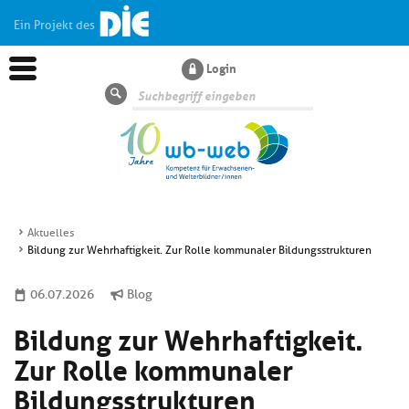
Ein Projekt des
Login
Suche
Aktuelles
Bildung zur Wehrhaftigkeit. Zur Rolle kommunaler Bildungsstrukturen
Aktuelles
06.07.2026
Blog
Kl
Dossiers
Bildung zur Wehrhaftigkeit.
si
hi
Zur Rolle kommunaler
Kl
Wissen
u
si
Bildungsstrukturen
di
hi
Un