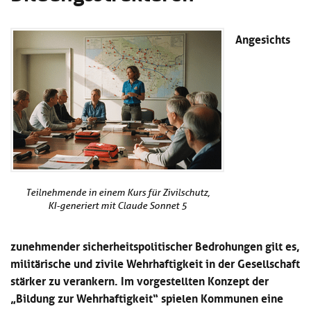
Kl
Material
u
de
si
di
Se
hi
Angesichts
Un
Do
Podcast
u
de
an
di
Se
Un
Wi
Kl
Community
de
an
si
Se
hi
Ma
Kl
EULE Lernbereich
u
an
si
di
hi
Un
Kl
Über uns
u
de
si
di
Se
Teilnehmende in einem Kurs für Zivilschutz,
hi
Un
C
KI-generiert mit Claude Sonnet 5
u
de
an
di
Se
Un
EU
zunehmender sicherheitspolitischer Bedrohungen gilt es,
de
Le
militärische und zivile Wehrhaftigkeit in der Gesellschaft
Se
an
stärker zu verankern. Im vorgestellten Konzept der
Üb
un
„Bildung zur Wehrhaftigkeit“ spielen Kommunen eine
an