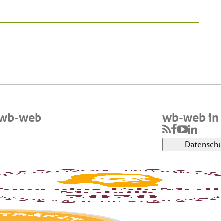
 wb-web
wb-web in 
Datenschu