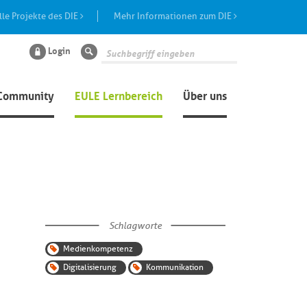
lle Projekte des DIE
Mehr Informationen zum DIE
Login
Suche
Community
EULE Lernbereich
Über uns
Schlagworte
Medienkompetenz
Digitalisierung
Kommunikation