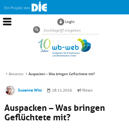
Ein Projekt des
Login
Suche
Aktuelles
Auspacken – Was bringen Geflüchtete mit?
Aktuelles
Susanne Witt
18.11.2016
News
Kl
Dossiers
Auspacken – Was bringen
si
hi
Geflüchtete mit?
Kl
Wissen
u
si
di
hi
Un