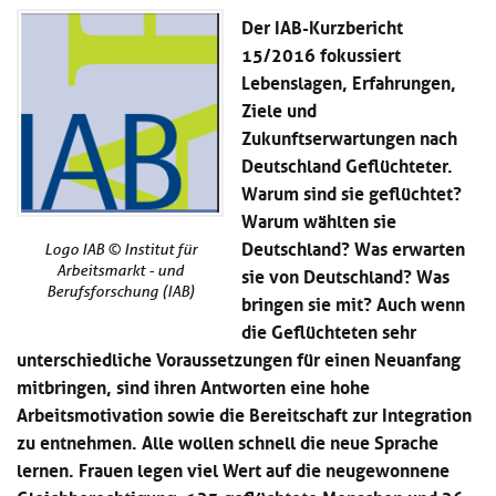
Kl
Material
u
de
Der IAB-Kurzbericht
si
di
Se
15/2016 fokussiert
hi
Un
Do
Lebenslagen, Erfahrungen,
Podcast
u
de
an
di
Se
Ziele und
Un
Wi
Zukunftserwartungen nach
Kl
Community
de
an
Deutschland Geflüchteter.
si
Se
hi
Warum sind sie geflüchtet?
Ma
Kl
EULE Lernbereich
u
an
Warum wählten sie
si
di
Deutschland? Was erwarten
hi
Logo IAB © Institut für
Un
Kl
sie von Deutschland? Was
Arbeitsmarkt - und
Über uns
u
de
si
Berufsforschung (IAB)
di
Se
bringen sie mit? Auch wenn
hi
Un
C
die Geflüchteten sehr
u
de
an
unterschiedliche Voraussetzungen für einen Neuanfang
di
Se
Un
mitbringen, sind ihren Antworten eine hohe
EU
de
Le
Arbeitsmotivation sowie die Bereitschaft zur Integration
Se
an
zu entnehmen. Alle wollen schnell die neue Sprache
Üb
lernen. Frauen legen viel Wert auf die neugewonnene
un
an