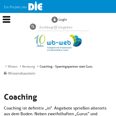
Ein Projekt des
Login
Suche
Wissen
Beratung
Coaching - Sparringspartner statt Guru
Aktuelles
Wissensbaustein
Kl
Dossiers
Coaching
si
hi
Kl
Wissen
u
Coaching ist definitiv „in“. Angebote sprießen allerorts
si
di
aus dem Boden. Neben zweifelhaften „Gurus“ und
hi
Un