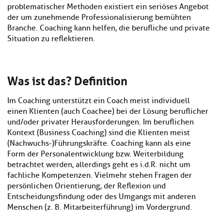
Kl
Material
u
de
problematischer Methoden existiert ein seriöses Angebot
si
di
Se
der um zunehmende Professionalisierung bemühten
hi
Un
Do
Branche. Coaching kann helfen, die berufliche und private
Podcast
u
de
an
Situation zu reflektieren.
di
Se
Un
Wi
Kl
Community
de
an
si
Se
Was ist das? Definition
hi
Ma
Kl
EULE Lernbereich
u
an
si
di
Im Coaching unterstützt ein Coach meist individuell
hi
Un
einen Klienten (auch Coachee) bei der Lösung beruflicher
Kl
Über uns
u
de
und/oder privater Herausforderungen. Im beruflichen
si
di
Se
Kontext (Business Coaching) sind die Klienten meist
hi
Un
C
(Nachwuchs-)Führungskräfte. Coaching kann als eine
u
de
an
Form der Personalentwicklung bzw. Weiterbildung
di
Se
betrachtet werden, allerdings geht es i.d.R. nicht um
Un
EU
fachliche Kompetenzen. Vielmehr stehen Fragen der
de
Le
persönlichen Orientierung, der Reflexion und
Se
an
Üb
Entscheidungsfindung oder des Umgangs mit anderen
un
Menschen (z. B. Mitarbeiterführung) im Vordergrund.
an