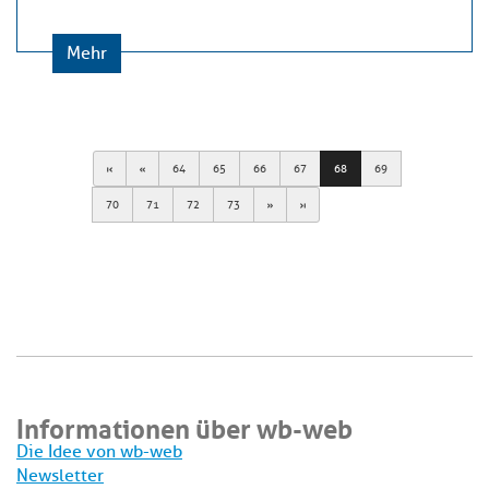
Mehr
First
Previous
64
65
66
67
68
69
Next
Last
70
71
72
73
Informationen über wb-web
Die Idee von wb-web
Newsletter