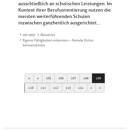
ausschließlich an schulischen Leistungen. Im
Kontext ihrer Berufsorientierung nutzen die
meisten weiterführenden Schulen
inzwischen ganzheitlich ausgerichtet...
wb-web
Aktuelles
Eigene Fähigkeiten erkennen – fremde Kultur
kennenlernen
First
Previous
105
106
107
108
109
Next
Last
110
111
112
113
114