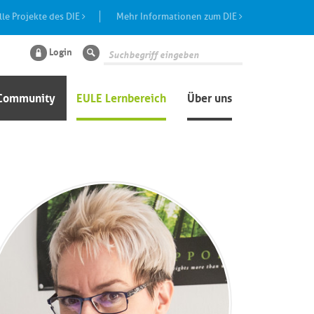
lle Projekte des DIE
Mehr Informationen zum DIE
Login
Suche
Community
EULE Lernbereich
Über uns