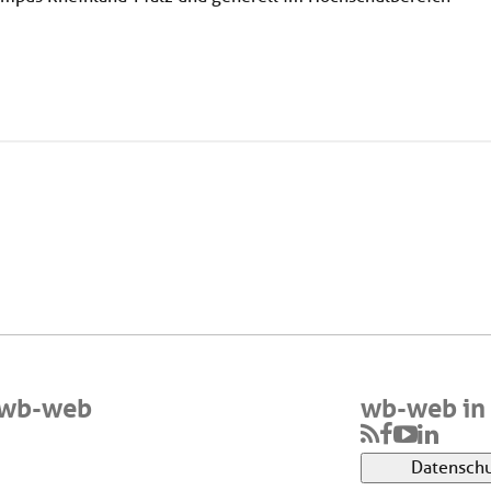
 wb-web
wb-web in 
Datenschu