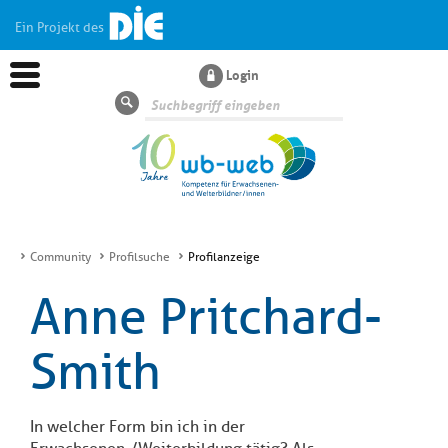
Ein Projekt des
Login
Suche
Community
Profilsuche
Profilanzeige
Aktuelles
Anne Pritchard-
Kl
Dossiers
Smith
si
hi
Kl
Wissen
u
si
di
In welcher Form bin ich in der
hi
Un