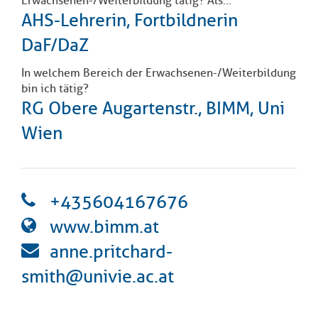
Erwachsenen-/Weiterbildung tätig? Als...
Kl
Material
u
de
AHS-Lehrerin, Fortbildnerin
si
di
Se
hi
Un
Do
DaF/DaZ
Podcast
u
de
an
di
Se
In welchem Bereich der Erwachsenen-/Weiterbildung
Un
Wi
bin ich tätig?
Kl
Community
de
an
RG Obere Augartenstr., BIMM, Uni
si
Se
hi
Ma
Wien
Kl
EULE Lernbereich
u
an
si
di
hi
Un
Kl
Über uns
u
de
si
di
Se
+435604167676
hi
Un
C
u
de
an
www.bimm.at
di
Se
Un
EU
anne.pritchard-
de
Le
smith@univie.ac.at
Se
an
Üb
un
an