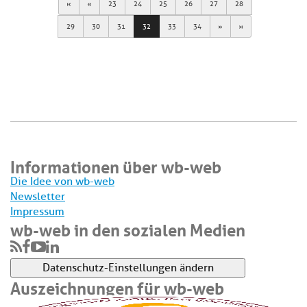
First
Previous
23
24
25
26
27
28
Next
Last
29
30
31
32
33
34
Informationen über wb-web
Die Idee von wb-web
Newsletter
Impressum
wb-web in den sozialen Medien
Datenschutz-Einstellungen ändern
Auszeichnungen für wb-web